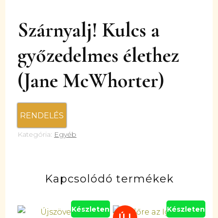
Szárnyalj! Kulcs a
győzedelmes élethez
(Jane McWhorter)
RENDELÉS
Kategória:
Egyéb
Kapcsolódó termékek
Készleten
Készleten
ÚJ