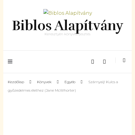
Biblos Alapítvány
Keresztyén könyvterjesztés
Kezdőlap
Könyvek
Egyéb
Szárnyalj! Kulcs a
győzedelmes élethez (Jane McWhorter)
Készleten
ÚJ