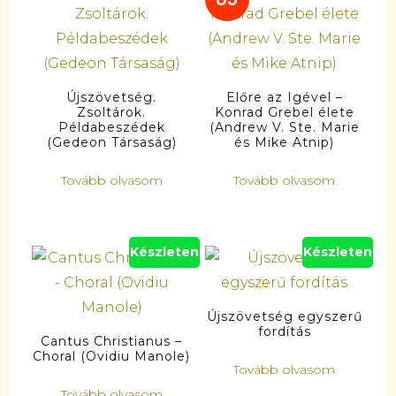
Újszövetség.
Előre az Igével –
Zsoltárok.
Konrad Grebel élete
Példabeszédek
(Andrew V. Ste. Marie
(Gedeon Társaság)
és Mike Atnip)
Tovább olvasom
Tovább olvasom
Készleten
Készleten
Újszövetség egyszerű
fordítás
Cantus Christianus –
Choral (Ovidiu Manole)
Tovább olvasom
Tovább olvasom