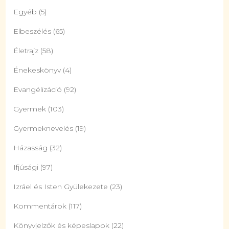
Egyéb
(5)
Elbeszélés
(65)
Életrajz
(58)
Énekeskönyv
(4)
Evangélizáció
(92)
Gyermek
(103)
Gyermeknevelés
(19)
Házasság
(32)
Ifjúsági
(97)
Izráel és Isten Gyülekezete
(23)
Kommentárok
(117)
Könyvjelzők és képeslapok
(22)