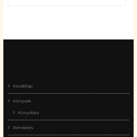
Kezdőlap
Könyvek
Könyvlista
Rendelés