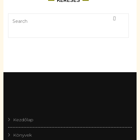
KERESÉS
Kezdőlap
Könyvek