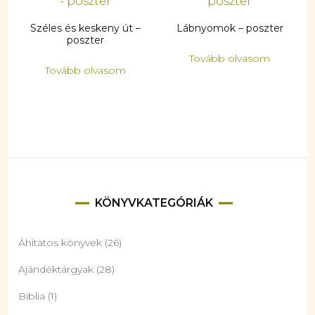
Széles és keskeny út –
Lábnyomok – poszter
poszter
Tovább olvasom
Tovább olvasom
KÖNYVKATEGÓRIÁK
Áhítatos könyvek
(26)
Ajándéktárgyak
(28)
Biblia
(1)