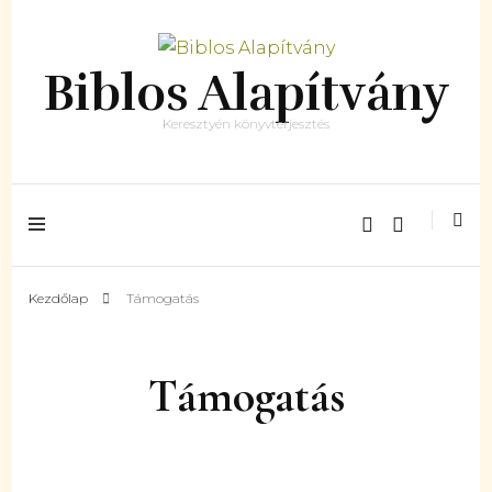
Biblos Alapítvány
Keresztyén könyvterjesztés
Kezdőlap
Támogatás
Támogatás