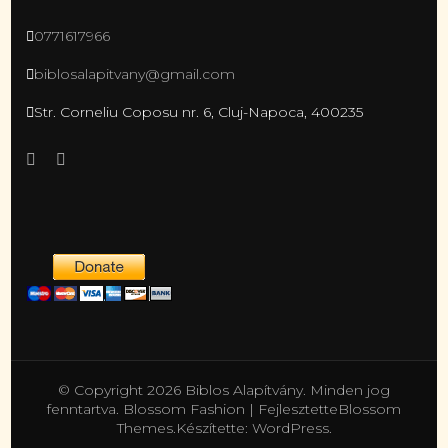
0771617966
biblosalapitvany@gmail.com
Str. Corneliu Coposu nr. 6, Cluj-Napoca, 400235
© Copyright 2026
Biblos Alapítvány
. Minden jog
fenntartva.
Blossom Fashion | Fejlesztette
Blossom
Themes
.Készítette:
WordPress
.