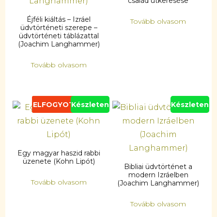
család útkeresése
Éjféli kiáltás – Izráel
Tovább olvasom
üdvtörténeti szerepe –
üdvtörténeti táblázattal
(Joachim Langhammer)
Tovább olvasom
ELFOGYOTT
Készleten
Készleten
Egy magyar haszid rabbi
üzenete (Kohn Lipót)
Bibliai üdvtörténet a
modern Izráelben
Tovább olvasom
(Joachim Langhammer)
Tovább olvasom