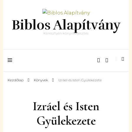
Biblos Alapítvány
Keresztyén könyvterjesztés
Kezdőlap
Könyvek
Izráel és Isten Gyülekezete
Izráel és Isten
Gyülekezete