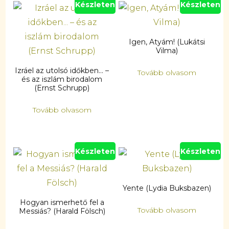
Készleten
Készleten
Igen, Atyám! (Lukátsi
Vilma)
Izráel az utolsó időkben… –
Tovább olvasom
és az iszlám birodalom
(Ernst Schrupp)
Tovább olvasom
Készleten
Készleten
Yente (Lydia Buksbazen)
Hogyan ismerhető fel a
Tovább olvasom
Messiás? (Harald Fölsch)