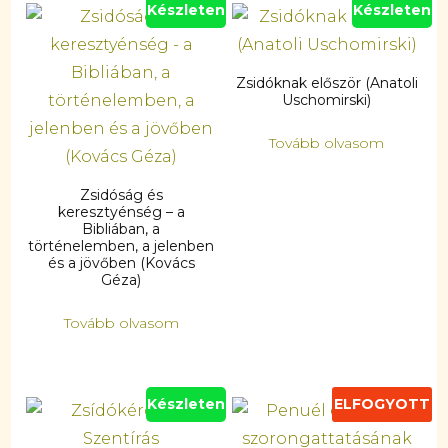
Készleten
Készleten
Zsidóknak először (Anatoli
Uschomirski)
Tovább olvasom
Zsidóság és
keresztyénség – a
Bibliában, a
történelemben, a jelenben
és a jövőben (Kovács
Géza)
Tovább olvasom
Készleten
ELFOGYOTT