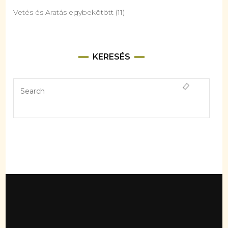
Vetés és Aratás egybekötött
(11)
KERESÉS