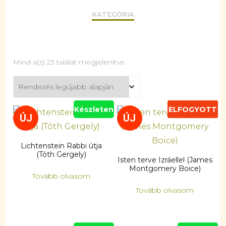
KATEGÓRIA
Mind a(z) 23 találat megjelenítve
Készleten
ELFOGYOTT
ÚJ
ÚJ
Lichtenstein Rabbi útja
(Tóth Gergely)
Isten terve Izráellel (James
Montgomery Boice)
Tovább olvasom
Tovább olvasom