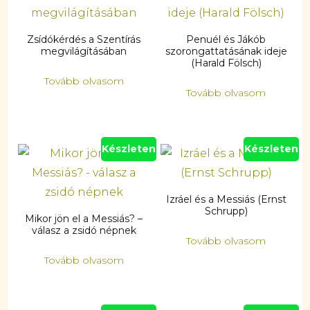
Zsídókérdés a Szentírás
Penuél és Jákób
megvilágításában
szorongattatásának ideje
(Harald Fölsch)
Tovább olvasom
Tovább olvasom
Készleten
Készleten
Izráel és a Messiás (Ernst
Schrupp)
Mikor jön el a Messiás? –
válasz a zsidó népnek
Tovább olvasom
Tovább olvasom