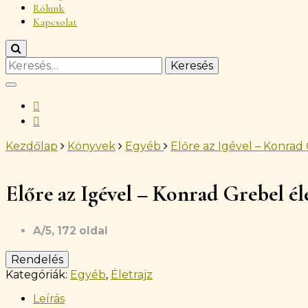
Rólunk
Kapcsolat
Keresés:
Kezdőlap
Könyvek
Egyéb
Előre az Igével – Konrad 
ÚJ
Előre az Igével – Konrad Grebel él
A/5, 172 oldal
Rendelés
Kategóriák:
Egyéb
,
Életrajz
Leírás