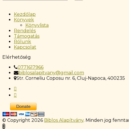
Kezdőlap
Könyvek
Könyvlista
Rendelés
Támogatás
Rólunk
Kapcsolat
Elérhetőség
0771617966
biblosalapitvany@gmail.com
Str. Corneliu Coposu nr. 6, Cluj-Napoca, 400235
© Copyright 2026
Biblos Alapítvány
. Minden jog fennta