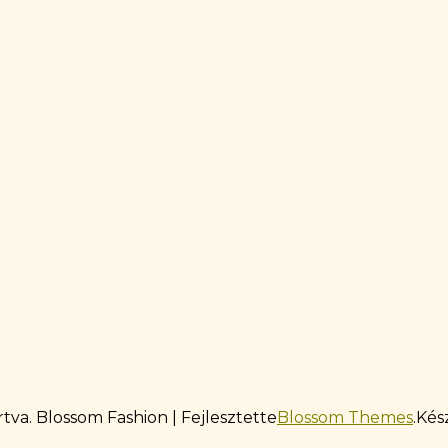
rtva.
Blossom Fashion | Fejlesztette
Blossom Themes
.Kés