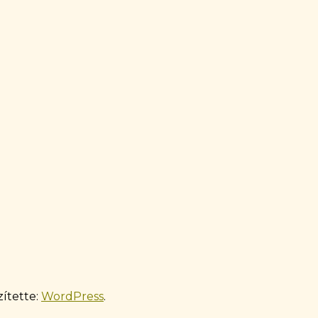
zítette:
WordPress
.