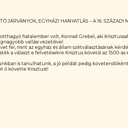
TŐ JÁRVÁNYOK, EGYHÁZI HANYATLÁS – A 16. SZÁZA
thagyó fiatalember volt, Konrad Grebel, aki Krisztussal 
gnagyobb vallási vezetőivel.
 vet fel, mint az egyház és állam szétválasztásának kérd
k a választ e felvetésekre Krisztus követői az 1500-as 
unkban is tanulhatunk, a jó példát pedig követendőkén
 ő követte Krisztust!