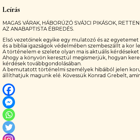
Leírás
MAGAS VÁRAK, HÁBORÚZÓ SVÁJCI PIKÁSOK, RETTEN
AZ ANABAPTISTA ÉBREDÉS.
Első vezetőinek egyike egy mulatozó és az egyetemet ot
és a bibliai igazságok védelmében szembeszállt a kor le
A történelem e szelete olyan ma is aktuális kérdéseket
Ahogy a könyvön keresztül megismerjük, hogyan keresté
kérdések továbbgondolásában.
A bemutatott történelmi személyek hibáiból jelen kor
állíthatjuk magunk elé. Kövessük Konrad Grebelt, amint