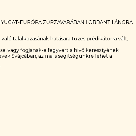
DI NYUGAT-EURÓPA ZŰRZAVARÁBAN LOBBANT LÁNGRA
való találkozásának hatására tüzes prédikátorrá vált,
ése, vagy fogjanak-e fegyvert a hívő keresztyének.
évek Svájcában, az ma is segítségünkre lehet a
t