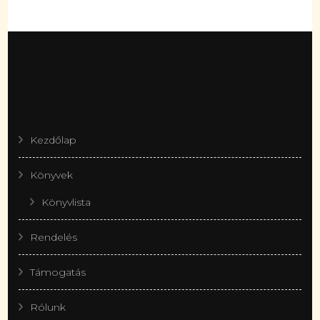
Kezdőlap
Könyvek
Könyvlista
Rendelés
Támogatás
Rólunk