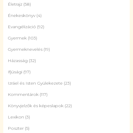
Életrajz
(58)
Énekeskönyv
(4)
Evangélizáció
(92)
Gyermek
(103)
Gyermeknevelés
(19)
Házasság
(32)
Ifjúsági
(97)
Izráel és Isten Gyülekezete
(23)
Kommentárok
(117)
Könyvjelzők és képeslapok
(22)
Lexikon
(3)
Poszter
(5)