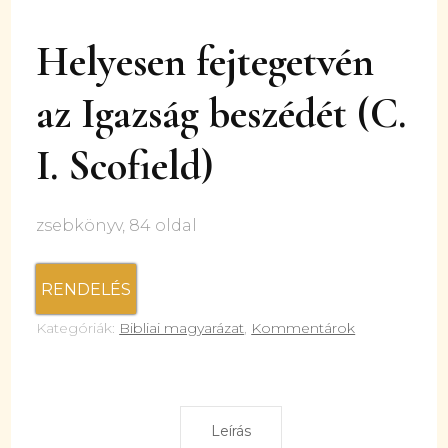
Helyesen fejtegetvén
az Igazság beszédét (C.
I. Scofield)
zsebkönyv, 84 oldal
RENDELÉS
Kategóriák:
Bibliai magyarázat
,
Kommentárok
Leírás