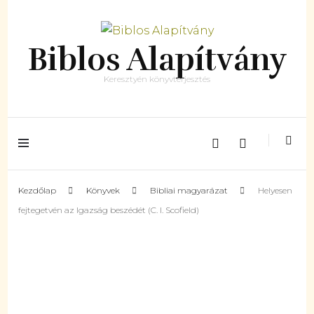
Biblos Alapítvány
Keresztyén könyvterjesztés
Kezdőlap
Könyvek
Bibliai magyarázat
Helyesen
fejtegetvén az Igazság beszédét (C. I. Scofield)
Készleten