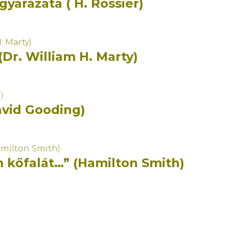
yarázata ( H. Rossier)
(Dr. William H. Marty)
avid Gooding)
 kőfalát…” (Hamilton Smith)