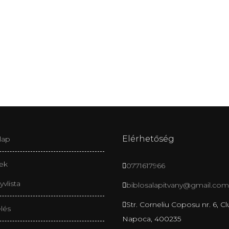
Elérhetőség
lap
ek
0771617966
vlista
biblosalapitvany@gmail.co
Str. Corneliu Coposu nr. 6, Cl
lés
Napoca, 400235