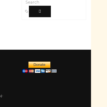
m
uj-