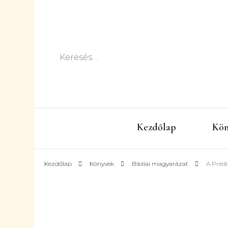
Keresés:
Kezdőlap
Kön
Kezdőlap
Könyvek
Bibliai magyarázat
A Prédi
K