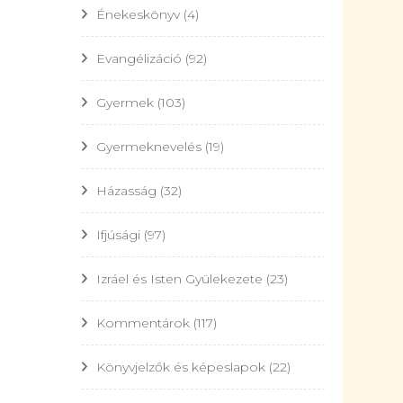
Énekeskönyv
(4)
Evangélizáció
(92)
Gyermek
(103)
Gyermeknevelés
(19)
Házasság
(32)
Ifjúsági
(97)
Izráel és Isten Gyülekezete
(23)
Kommentárok
(117)
Könyvjelzők és képeslapok
(22)