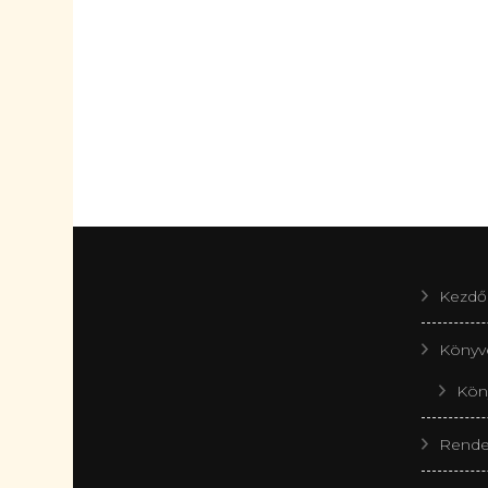
Kezdő
Könyv
Köny
Rende