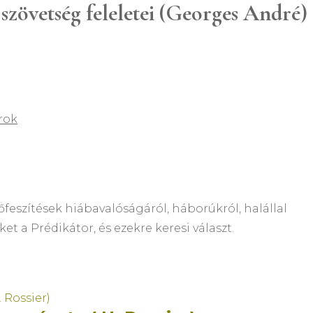
szövetség feleletei (Georges André)
rok
rőfeszítések hiábavalóságáról, háborúkról, halállal
t a Prédikátor, és ezekre keresi választ.