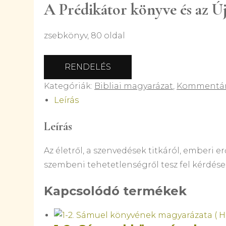
A Prédikátor könyve és az Új
zsebkönyv, 80 oldal
RENDELÉS
Kategóriák:
Bibliai magyarázat
,
Kommentá
Leírás
Leírás
Az életről, a szenvedések titkáról, emberi e
szembeni tehetetlenségről tesz fel kérdéseke
Kapcsolódó termékek