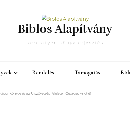
Biblos Alapítvány
Keresztyén könyvterjesztés
yvek
Rendelés
Támogatás
Ról
kátor könyve és az Újszövetség feleletei (Georges André)
önyvlista
Kész