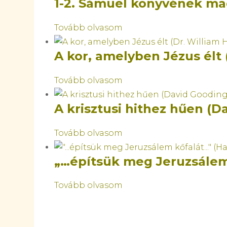
1-2. Sámuel könyvének mag
Tovább olvasom
A kor, amelyben Jézus élt 
Tovább olvasom
A krisztusi hithez hűen (D
Tovább olvasom
„…építsük meg Jeruzsálem
Tovább olvasom