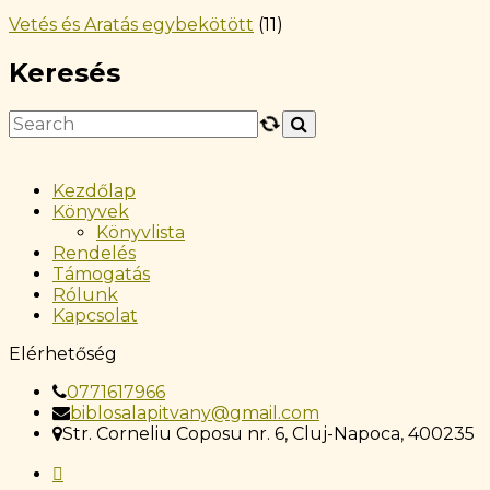
Vetés és Aratás egybekötött
(11)
Keresés
Kezdőlap
Könyvek
Könyvlista
Rendelés
Támogatás
Rólunk
Kapcsolat
Elérhetőség
0771617966
biblosalapitvany@gmail.com
Str. Corneliu Coposu nr. 6, Cluj-Napoca, 400235