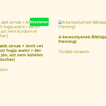
Készleten
A keresztyének Bibliáj
Fleming)
kik sírnak + Amit vet
zt fogja aratni + Aki
Tovább olvasom
jön, azt nem küldöm
Lüscher)
asom