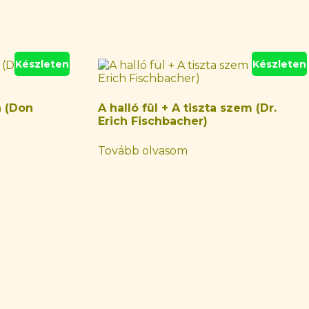
Készleten
Készleten
a (Don
A halló fül + A tiszta szem (Dr.
Erich Fischbacher)
Tovább olvasom