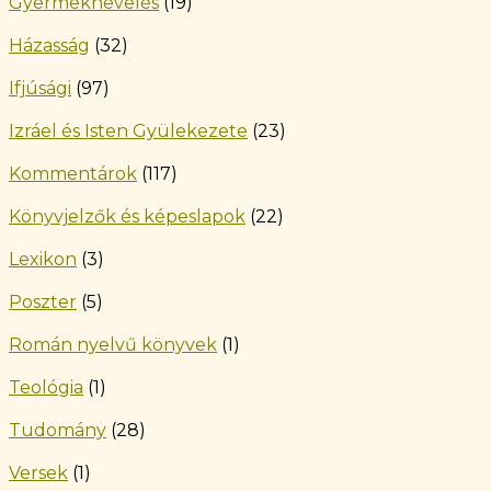
Gyermeknevelés
(19)
Házasság
(32)
Ifjúsági
(97)
Izráel és Isten Gyülekezete
(23)
Kommentárok
(117)
Könyvjelzők és képeslapok
(22)
Lexikon
(3)
Poszter
(5)
Román nyelvű könyvek
(1)
Teológia
(1)
Tudomány
(28)
Versek
(1)