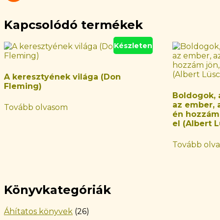
Kapcsolódó termékek
Készleten
A keresztyének világa (Don
Fleming)
Boldogok, a
az ember, a
Tovább olvasom
én hozzám 
el (Albert 
Tovább olv
Könyvkategóriák
Áhítatos könyvek
(26)