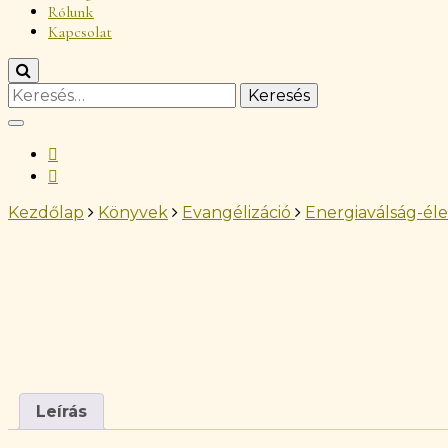
Rólunk
Kapcsolat
Keresés:
Kezdőlap
Könyvek
Evangélizáció
Energiaválság-él
Leírás