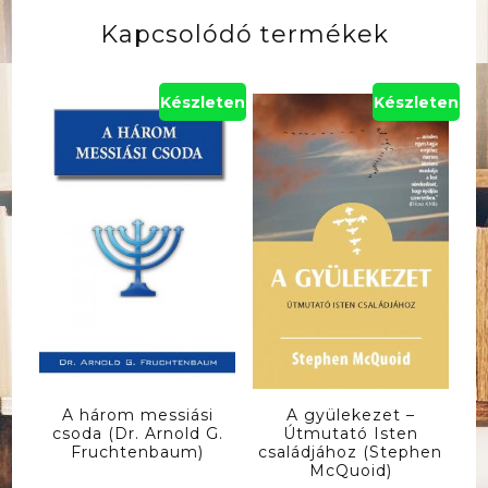
Kapcsolódó termékek
Készleten
Készleten
A három messiási
A gyülekezet –
csoda (Dr. Arnold G.
Útmutató Isten
Fruchtenbaum)
családjához (Stephen
McQuoid)