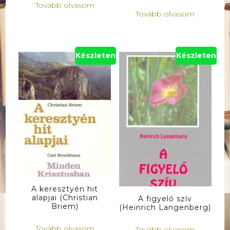
Tovább olvasom
Tovább olvasom
Készleten
Készleten
A keresztyén hit
alapjai (Christian
A figyelő szív
Briem)
(Heinrich Langenberg)
Tovább olvasom
Tovább olvasom