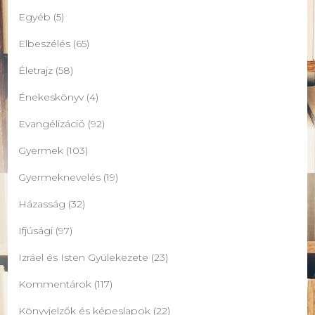
Egyéb
(5)
Elbeszélés
(65)
Életrajz
(58)
Énekeskönyv
(4)
Evangélizáció
(92)
Gyermek
(103)
Gyermeknevelés
(19)
Házasság
(32)
Ifjúsági
(97)
Izráel és Isten Gyülekezete
(23)
Kommentárok
(117)
Könyvjelzők és képeslapok
(22)