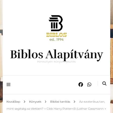
Biblos Alapítvány
Keresztyén könyvterjesztés
Kezdőlap
Könyvek
Bibliai tanítás
Az ezoterikus tan,
mint segítség az életben? + Cikk Harry Potterről (Lothar Gassmann +