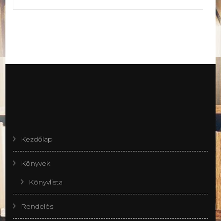
Kezdőlap
Könyvek
Könyvlista
Rendelés