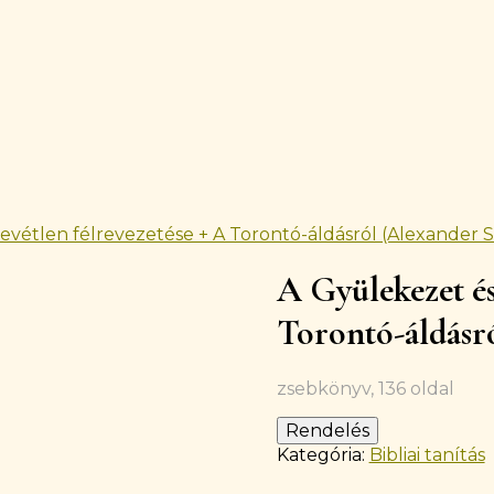
evétlen félrevezetése + A Torontó-áldásról (Alexander S
Készleten
A Gyülekezet és
Torontó-áldásró
zsebkönyv, 136 oldal
Rendelés
Kategória:
Bibliai tanítás