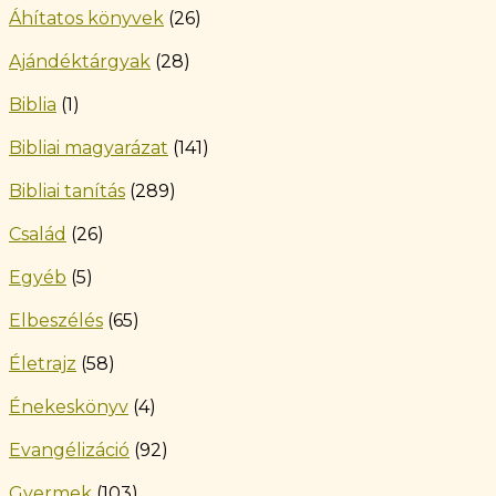
Áhítatos könyvek
(26)
Ajándéktárgyak
(28)
Biblia
(1)
Bibliai magyarázat
(141)
Bibliai tanítás
(289)
Család
(26)
Egyéb
(5)
Elbeszélés
(65)
Életrajz
(58)
Énekeskönyv
(4)
Evangélizáció
(92)
Gyermek
(103)