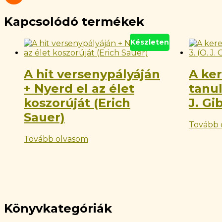
Kapcsolódó termékek
Készleten
A hit versenypályáján
A ker
+ Nyerd el az élet
tanu
koszorúját (Erich
J. Gi
Sauer)
Tovább 
Tovább olvasom
Könyvkategóriák