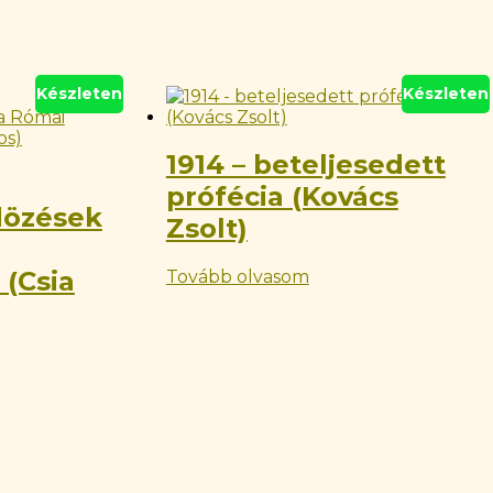
Készleten
Készleten
1914 – beteljesedett
prófécia (Kovács
dözések
Zsolt)
(Csia
Tovább olvasom