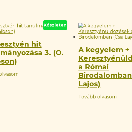
Készleten
esztyén hit
A kegyelem +
lmányozása 3. (O.
Keresztyénül
bson)
a Római
Birodalomban 
olvasom
Lajos)
Tovább olvasom