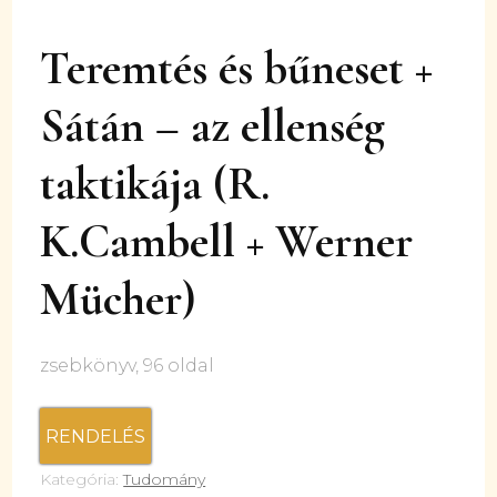
Teremtés és bűneset +
Sátán – az ellenség
taktikája (R.
K.Cambell + Werner
Mücher)
zsebkönyv, 96 oldal
RENDELÉS
Kategória:
Tudomány