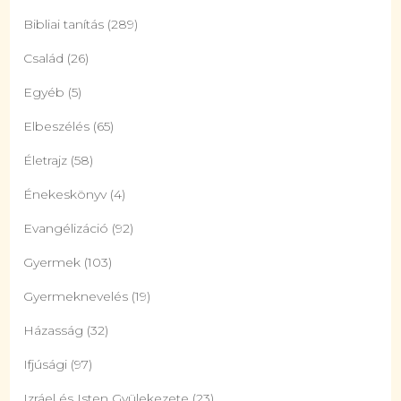
Bibliai tanítás
(289)
Család
(26)
Egyéb
(5)
Elbeszélés
(65)
Életrajz
(58)
Énekeskönyv
(4)
Evangélizáció
(92)
Gyermek
(103)
Gyermeknevelés
(19)
Házasság
(32)
Ifjúsági
(97)
Izráel és Isten Gyülekezete
(23)