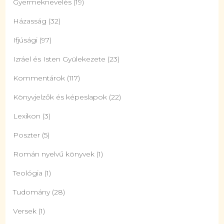
Gyermeknevelés
(19)
Házasság
(32)
Ifjúsági
(97)
Izráel és Isten Gyülekezete
(23)
Kommentárok
(117)
Könyvjelzők és képeslapok
(22)
Lexikon
(3)
Poszter
(5)
Román nyelvű könyvek
(1)
Teológia
(1)
Tudomány
(28)
Versek
(1)