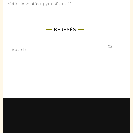
Vetés és Aratás egybekötött
(11)
KERESÉS