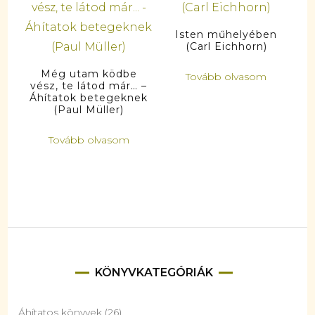
Isten műhelyében
(Carl Eichhorn)
Még utam ködbe
Tovább olvasom
vész, te látod már… –
Áhítatok betegeknek
(Paul Müller)
Tovább olvasom
KÖNYVKATEGÓRIÁK
Áhítatos könyvek
(26)