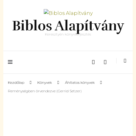
Biblos Alapítvány
Keresztyén könyvterjesztés
Kezdőlap
Könyvek
Áhítatos könyvek
Reménységben örvendezve (Gerrid Setzer)
Készleten