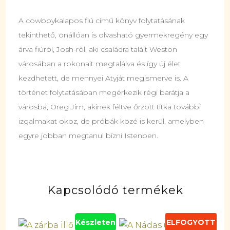
A cowboykalapos fiú című könyv folytatásának
tekinthető, önállóan is olvasható gyermekregény egy
árva fiúról, Josh-ról, aki családra talált Weston
városában a rokonait megtalálva és így új élet
kezdhetett, de mennyei Atyját megismerve is. A
történet folytatásában megérkezik régi barátja a
városba, Öreg Jim, akinek féltve őrzött titka további
izgalmakat okoz, de próbák közé is kerül, amelyben
egyre jobban megtanul bízni Istenben.
Kapcsolódó termékek
Készleten
ELFOGYOTT