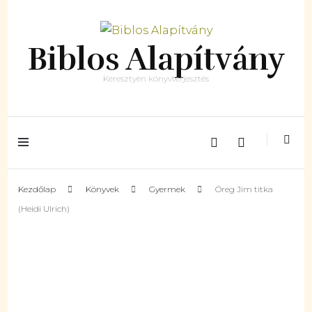
Biblos Alapítvány
Keresztyén könyvterjesztés
Kezdőlap
Könyvek
Gyermek
Öreg Jim titka
(Heidi Ulrich)
ELFOGYOTT