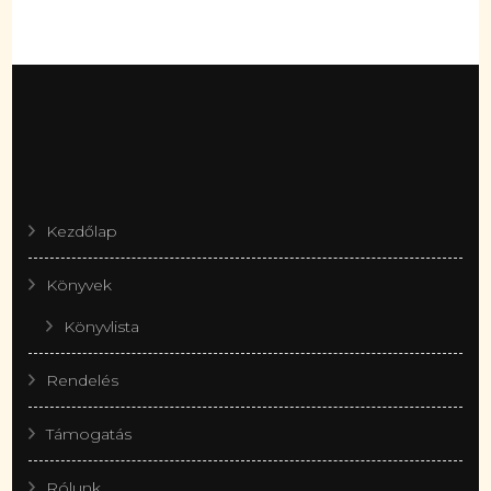
Kezdőlap
Könyvek
Könyvlista
Rendelés
Támogatás
Rólunk