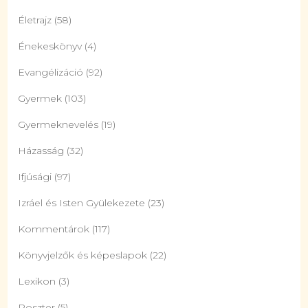
Életrajz
(58)
Énekeskönyv
(4)
Evangélizáció
(92)
Gyermek
(103)
Gyermeknevelés
(19)
Házasság
(32)
Ifjúsági
(97)
Izráel és Isten Gyülekezete
(23)
Kommentárok
(117)
Könyvjelzők és képeslapok
(22)
Lexikon
(3)
Poszter
(5)