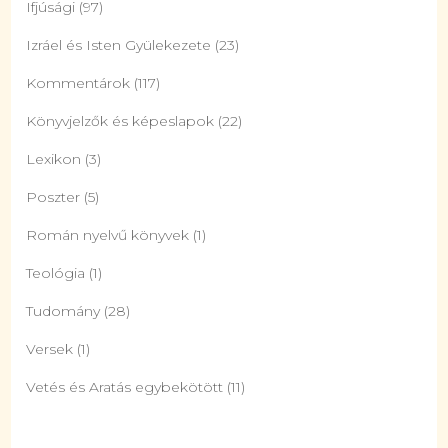
Ifjúsági
(97)
Izráel és Isten Gyülekezete
(23)
Kommentárok
(117)
Könyvjelzők és képeslapok
(22)
Lexikon
(3)
Poszter
(5)
Román nyelvű könyvek
(1)
Teológia
(1)
Tudomány
(28)
Versek
(1)
Vetés és Aratás egybekötött
(11)