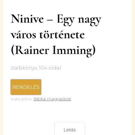
Ninive – Egy nagy
város története
(Rainer Imming)
zsebkönyv, 104 oldal
RENDELÉS
Kategória:
Bibliai magyarázat
Leírás