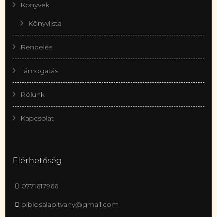
Könyvek
Könyvlista
Rendelés
Támogatás
Rólunk
Kapcsolat
Elérhetőség
0771617966
biblosalapitvany@gmail.com