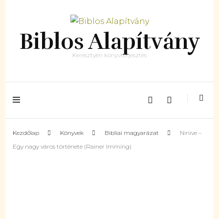
Biblos Alapítvány
Keresztyén könyvterjesztés
Kezdőlap
Könyvek
Bibliai magyarázat
Ninive –
Egy nagy város története (Rainer Imming)
Készleten