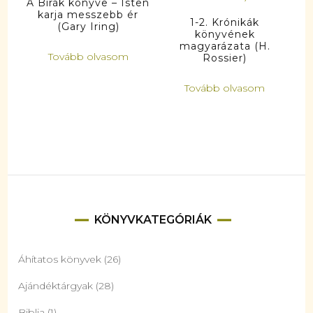
A Bírák könyve – Isten
karja messzebb ér
1-2. Krónikák
(Gary Iring)
könyvének
magyarázata (H.
Tovább olvasom
Rossier)
Tovább olvasom
KÖNYVKATEGÓRIÁK
Áhítatos könyvek
(26)
Ajándéktárgyak
(28)
Biblia
(1)