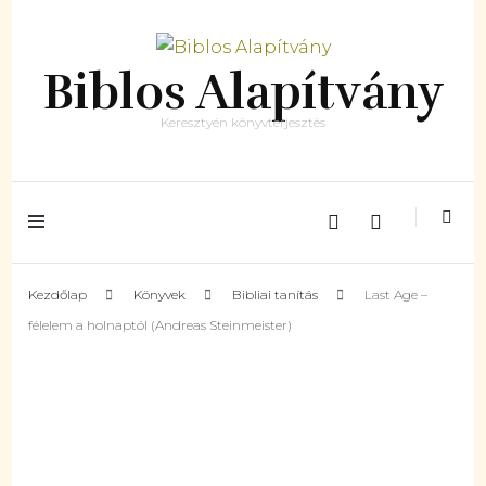
Biblos Alapítvány
Keresztyén könyvterjesztés
Kezdőlap
Könyvek
Bibliai tanítás
Last Age –
félelem a holnaptól (Andreas Steinmeister)
Készleten