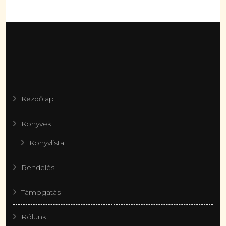
Kezdőlap
Könyvek
Könyvlista
Rendelés
Támogatás
Rólunk