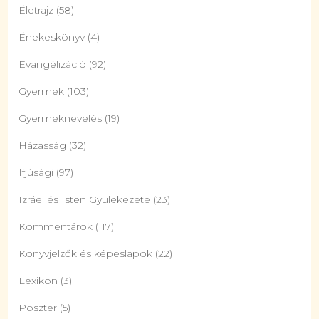
Életrajz
(58)
Énekeskönyv
(4)
Evangélizáció
(92)
Gyermek
(103)
Gyermeknevelés
(19)
Házasság
(32)
Ifjúsági
(97)
Izráel és Isten Gyülekezete
(23)
Kommentárok
(117)
Könyvjelzők és képeslapok
(22)
Lexikon
(3)
Poszter
(5)