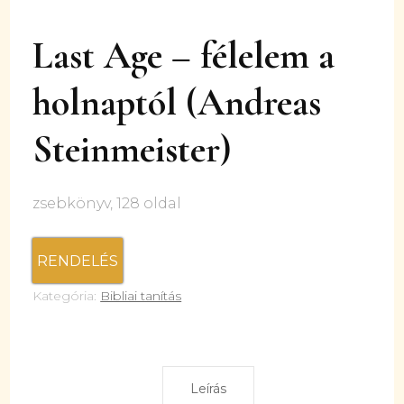
Last Age – félelem a
holnaptól (Andreas
Steinmeister)
zsebkönyv, 128 oldal
RENDELÉS
Kategória:
Bibliai tanítás
Leírás