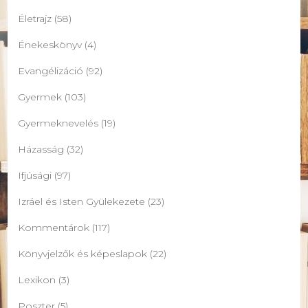
Életrajz
(58)
Énekeskönyv
(4)
Evangélizáció
(92)
Gyermek
(103)
Gyermeknevelés
(19)
Házasság
(32)
Ifjúsági
(97)
Izráel és Isten Gyülekezete
(23)
Kommentárok
(117)
Könyvjelzők és képeslapok
(22)
Lexikon
(3)
Poszter
(5)