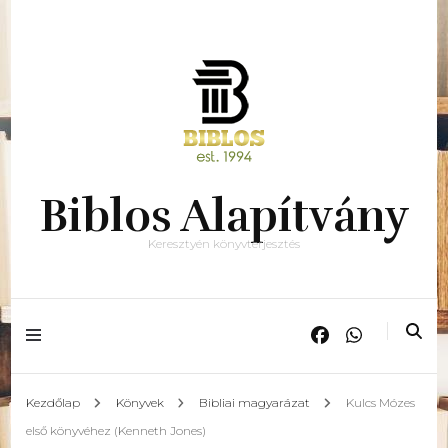
Biblos Alapítvány
Keresztyén könyvterjesztés
Kezdőlap
Könyvek
Bibliai magyarázat
Kulcs Mózes
első könyvéhez (Kenneth Jones)