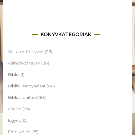
KÖNYVKATEGÓRIÁK
Áhítatos könyvek
(26)
Ajándéktárgyak
(28)
Biblia
(1)
Bibliai magyarázat
(141)
Bibliai tanítás
(289)
Család
(26)
Egyéb
(5)
Elbeszélés
(65)