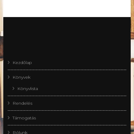
Kezdőlap
Könyvek
Könyvlista
Rendelés
Támogatás
Rólunk