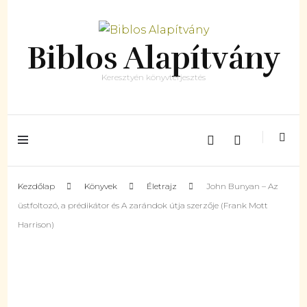
Biblos Alapítvány
Keresztyén könyvterjesztés
Kezdőlap
Könyvek
Életrajz
John Bunyan – Az
üstfoltozó, a prédikátor és A zarándok útja szerzője (Frank Mott
Harrison)
ELFOGYOTT