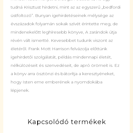
tudná Krisztust hirdetni, mint az az egyszerű „bedfordi
üstfoltozó”. Bunyan igehirdetéseinek mélysége az
évszázadok folyamán sokak szívét érintette meg, de
mindenekelőtt leghíresebb könyve, A zarándok útja
révén vált ismertté. Kevesebbet tudunk viszont az
életéről. Frank Mott Harrison felvázolja előttünk
igehirdetői szolgálatát, példás mindennapi életét,
nélkülözéseit és szenvedéseit, de apró örömeit is. Ez
a könyv arra ösztönzi és bátorítja a keresztyéneket,
hogy Isten eme emberének a nyomdokába
lépjenek.
Kapcsolódó termékek