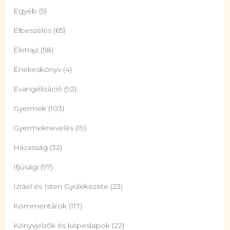
Egyéb
(5)
Elbeszélés
(65)
Életrajz
(58)
Énekeskönyv
(4)
Evangélizáció
(92)
Gyermek
(103)
Gyermeknevelés
(19)
Házasság
(32)
Ifjúsági
(97)
Izráel és Isten Gyülekezete
(23)
Kommentárok
(117)
Könyvjelzők és képeslapok
(22)