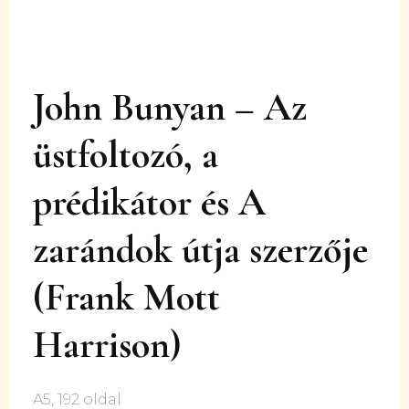
John Bunyan – Az
üstfoltozó, a
prédikátor és A
zarándok útja szerzője
(Frank Mott
Harrison)
A5, 192 oldal