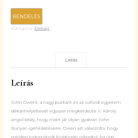
RENDELÉS
Kategória:
Életrajz
Leírás
Leírás
John Owent, a nagy puritánt és az oxfordi egyetem
dékánhelyettesét egyszer megkérdezte II. Károly
angol király, hogy miért jár olyan gyakran John
Bunyan igehirdetéseire. Owen azt válaszolta, hogy
minden tudományát boldogan odaadná, ha úgy