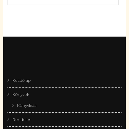
Kezdőlap
Könyvek
Könyvlista
Rendelés