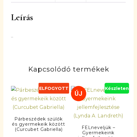
Leírás
–
Kapcsolódó termékek
ELFOGYOTT
Készleten
ÚJ
Párbeszédek szülők
és gyermekeik között
FELneveljük –
(Curcubet Gabriella)
Gyermekeink