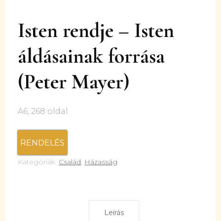
Isten rendje – Isten
áldásainak forrása
(Peter Mayer)
A6, 268 oldal
RENDELÉS
Kategóriák:
Család
,
Házasság
Leírás