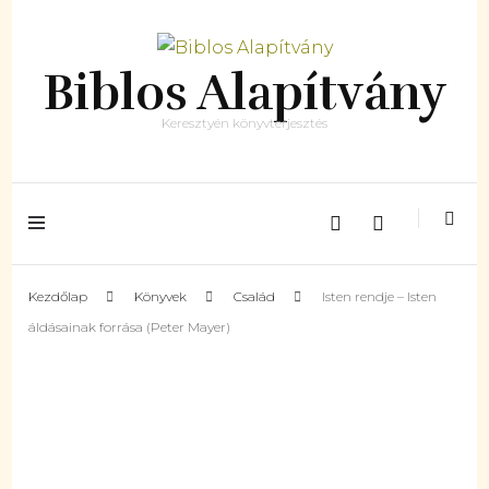
Biblos Alapítvány
Keresztyén könyvterjesztés
Kezdőlap
Könyvek
Család
Isten rendje – Isten
áldásainak forrása (Peter Mayer)
Készleten