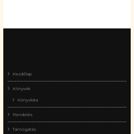
Kezdőlap
Könyvek
Könyvlista
Rendelés
Támogatás