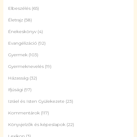
Elbeszélés
(65)
Életrajz
(58)
Énekeskönyv
(4)
Evangélizáció
(92)
Gyermek
(103)
Gyermeknevelés
(19)
Házasság
(32)
Ifjúsági
(97)
Izráel és Isten Gyülekezete
(23)
Kommentárok
(117)
Könyvjelzők és képeslapok
(22)
Lexikon
(3)