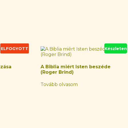
ELFOGYOTT
Készleten
ozása
A Biblia miért Isten beszéde
(Roger Brind)
Tovább olvasom