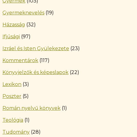
Gyermek
(103)
Gyermeknevelés
(19)
Házasság
(32)
Ifjúsági
(97)
Izráel és Isten Gyülekezete
(23)
Kommentárok
(117)
Könyvjelzők és képeslapok
(22)
Lexikon
(3)
Poszter
(5)
Román nyelvű könyvek
(1)
Teológia
(1)
Tudomány
(28)