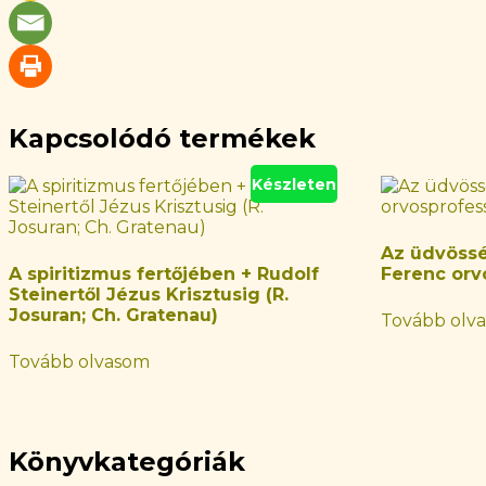
Kapcsolódó termékek
Készleten
Az üdvösség
A spiritizmus fertőjében + Rudolf
Ferenc orv
Steinertől Jézus Krisztusig (R.
Josuran; Ch. Gratenau)
Tovább olv
Tovább olvasom
Könyvkategóriák