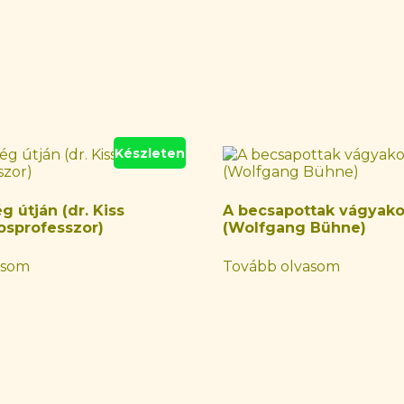
Készleten
 útján (dr. Kiss
A becsapottak vágyak
osprofesszor)
(Wolfgang Bühne)
asom
Tovább olvasom