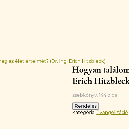
g az élet értelmét? (Dr. Ing. Erich Hitzbleck)
Készleten
Hogyan találom 
Erich Hitzbleck
zsebkönyv, 144 oldal
Rendelés
Kategória:
Evangélizáció