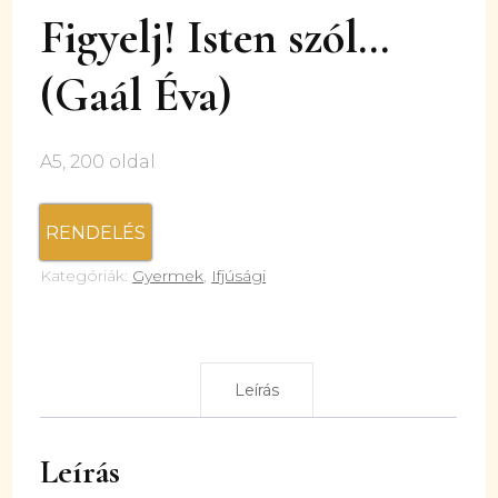
Figyelj! Isten szól…
(Gaál Éva)
A5, 200 oldal
RENDELÉS
Kategóriák:
Gyermek
,
Ifjúsági
Leírás
Leírás