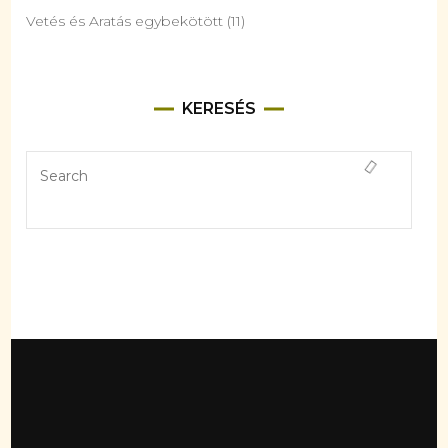
Vetés és Aratás egybekötött
(11)
KERESÉS