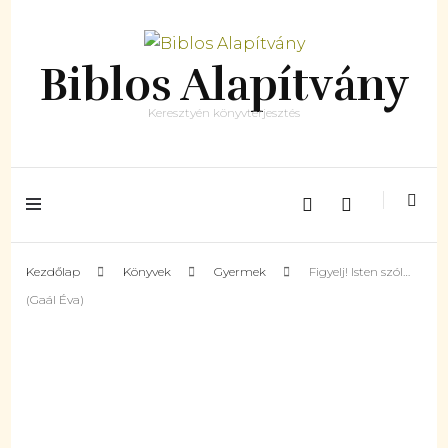
Biblos Alapítvány
Keresztyén könyvterjesztés
Kezdőlap
Könyvek
Gyermek
Figyelj! Isten szól…
(Gaál Éva)
ELFOGYOTT