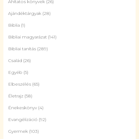
Áhítatos könyvek
(26)
Ajándéktárgyak
(28)
Biblia
(1)
Bibliai magyarázat
(141)
Bibliai tanítás
(289)
Család
(26)
Egyéb
(5)
Elbeszélés
(65)
Életrajz
(58)
Énekeskönyv
(4)
Evangélizáció
(92)
Gyermek
(103)