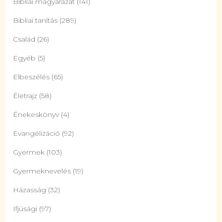
Bibliai magyarázat
(141)
Bibliai tanítás
(289)
Család
(26)
Egyéb
(5)
Elbeszélés
(65)
Életrajz
(58)
Énekeskönyv
(4)
Evangélizáció
(92)
Gyermek
(103)
Gyermeknevelés
(19)
Házasság
(32)
Ifjúsági
(97)