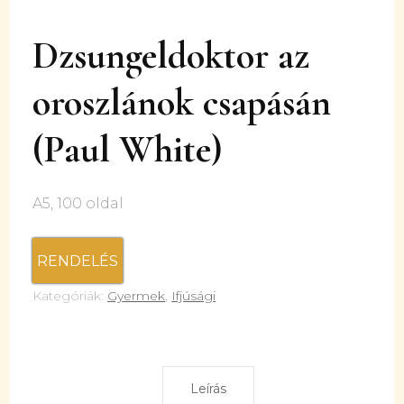
Dzsungeldoktor az
oroszlánok csapásán
(Paul White)
A5, 100 oldal
RENDELÉS
Kategóriák:
Gyermek
,
Ifjúsági
Leírás