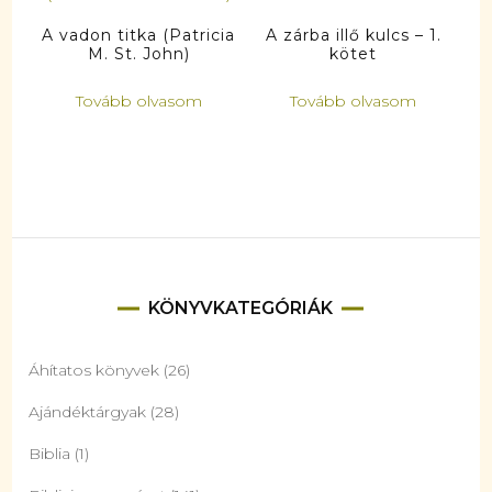
A vadon titka (Patricia
A zárba illő kulcs – 1.
M. St. John)
kötet
Tovább olvasom
Tovább olvasom
KÖNYVKATEGÓRIÁK
Áhítatos könyvek
(26)
Ajándéktárgyak
(28)
Biblia
(1)