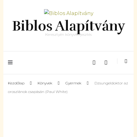
Biblos Alapítvány
Keresztyén könyvterjesztés
Kezdőlap
Könyvek
Gyermek
Dzsungeldoktor az
oroszlánok csapásán (Paul White)
ELFOGYOTT