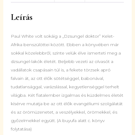
Leírás
Paul White volt sokáig a „Dzsungel doktor” Kelet-
Afrika benszülöttei között. Ebben a könyvében már
sokkal közelebbről, szinte velük élve ismerteti meg a
dzsungel-lakók életét. Beljebb vezeti az olvasót a
vadállatok csapásain túl is, a fekete törzsek apró
falvain át, az ott élők sötétséggel, babonával,
tudatlansággal, varázslással, kegyetlenséggel terhelt
világba. Két fiatalember izgalmas és küzdelmes életét
kísérve mutatja be az ott élők evangéliumi szolgálatát
és az örömüzenetet, a veszélyekkel, örömekkel, és
győzelmekkel együtt. (A buyufa alatt c. könyv
folytatása)