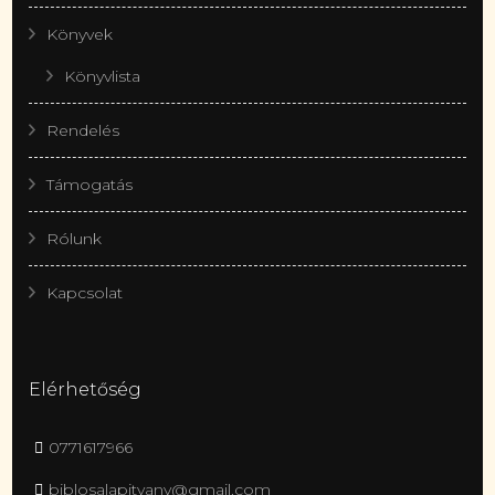
Könyvek
Könyvlista
Rendelés
Támogatás
Rólunk
Kapcsolat
Elérhetőség
0771617966
biblosalapitvany@gmail.com