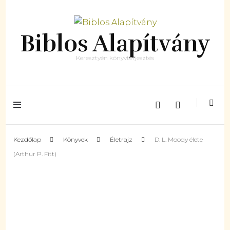
Biblos Alapítvány
Keresztyén könyvterjesztés
Kezdőlap
Könyvek
Életrajz
D. L. Moody élete
(Arthur P. Fitt)
ELFOGYOTT