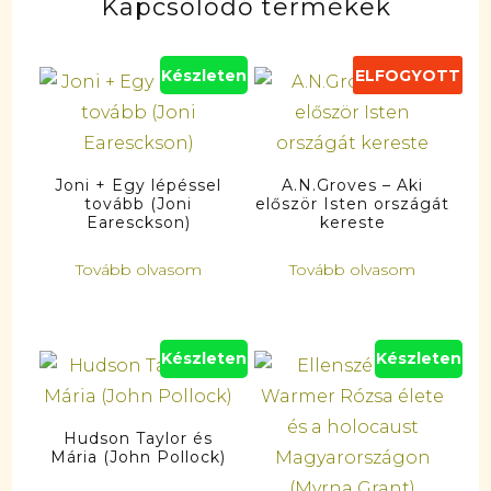
Kapcsolódó termékek
Készleten
ELFOGYOTT
Joni + Egy lépéssel
A.N.Groves – Aki
tovább (Joni
először Isten országát
Earesckson)
kereste
Tovább olvasom
Tovább olvasom
Készleten
Készleten
Hudson Taylor és
Mária (John Pollock)