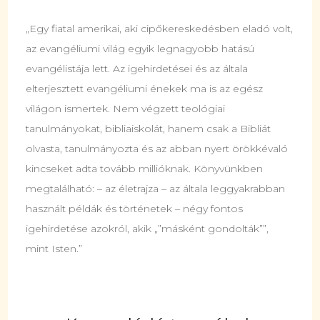
„Egy fiatal amerikai, aki cipőkeres­kedésben eladó volt,
az evangéliumi világ egyik legnagyobb hatású
evangélistája lett. Az igehirdetései és az általa
elterjesztett evangéliumi énekek ma is az egész
világon ismertek. Nem végzett teológiai
tanulmányokat, bibliaiskolát, hanem csak a Bibliát
olvasta, tanulmányozta és az abban nyert örökkévaló
kincseket adta tovább millióknak. Könyvünkben
megtalálható: – az életrajza – az általa leggyakrabban
használt példák és történetek – négy fontos
igehirdetése azokról, akik „”másként gondolták””,
mint Isten.”