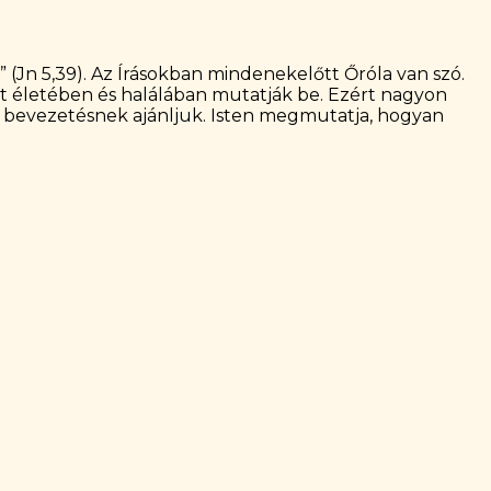
 (Jn 5,39). Az Írásokban mindenekelőtt Őróla van szó.
t életében és halálában mutatják be. Ezért nagyon
ó bevezetésnek ajánljuk. Isten megmutatja, hogyan