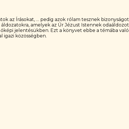
tok az Írásokat, … pedig azok rólam tesznek bizonyságot”
áldozatokra, amelyek az Úr Jézust Istennek odaáldozot
lőképi jelentésükben. Ezt a könyvet ebbe a témába val
al igazi közösségben.