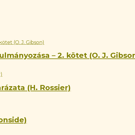
ulmányozása – 2. kötet (O. J. Gibso
ázata (H. Rossier)
onside)