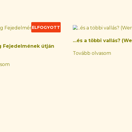
ELFOGYOTT
…és a többi vallás? (We
g Fejedelmének útján
Tovább olvasom
asom