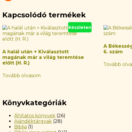
Kapcsolódó termékek
Készleten
A Békessé
A halál után + Kiválasztott
6. szám
magának már a világ teremtése
előtt (H. R.)
Tovább olv
Tovább olvasom
Könyvkategóriák
Áhítatos könyvek
(26)
Ajándéktárgyak
(28)
Biblia
(1)