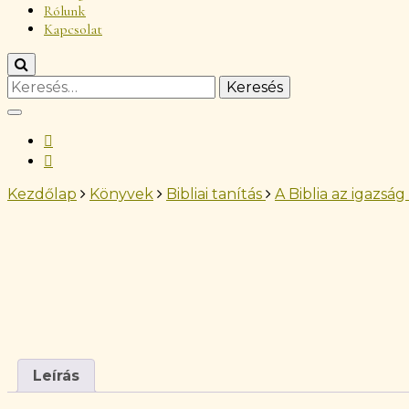
Rólunk
Kapcsolat
Kezdőlap
Könyvek
Bibliai tanítás
A Biblia az igazsá
Leírás